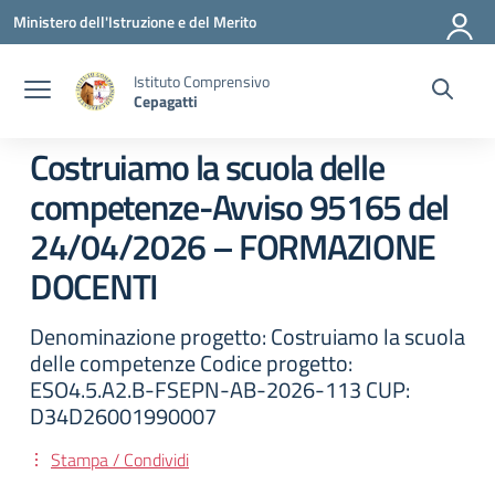
Vai ai contenuti
Vai al menu di navigazione
Vai al footer
Ministero dell'Istruzione e del Merito
Istituto Comprensivo
Cepagatti
Costruiamo la scuola delle
competenze-Avviso 95165 del
24/04/2026 – FORMAZIONE
DOCENTI
Denominazione progetto: Costruiamo la scuola
delle competenze Codice progetto:
ESO4.5.A2.B-FSEPN-AB-2026-113 CUP:
D34D26001990007
Stampa / Condividi