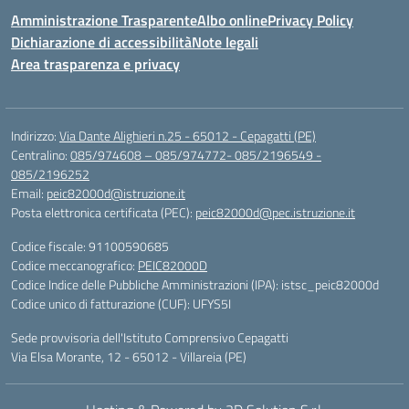
Amministrazione Trasparente
Albo online
Privacy Policy
Dichiarazione di accessibilità
Note legali
Area trasparenza e privacy
Indirizzo:
Via Dante Alighieri n.25 - 65012 - Cepagatti (PE)
Centralino:
085/974608 – 085/974772- 085/2196549 -
085/2196252
Email:
peic82000d@istruzione.it
Posta elettronica certificata (PEC):
peic82000d@pec.istruzione.it
Codice fiscale: 91100590685
Codice meccanografico:
PEIC82000D
Codice Indice delle Pubbliche Amministrazioni (IPA): istsc_peic82000d
Codice unico di fatturazione (CUF): UFYS5I
Sede provvisoria dell'Istituto Comprensivo Cepagatti
Via Elsa Morante, 12 - 65012 - Villareia (PE)