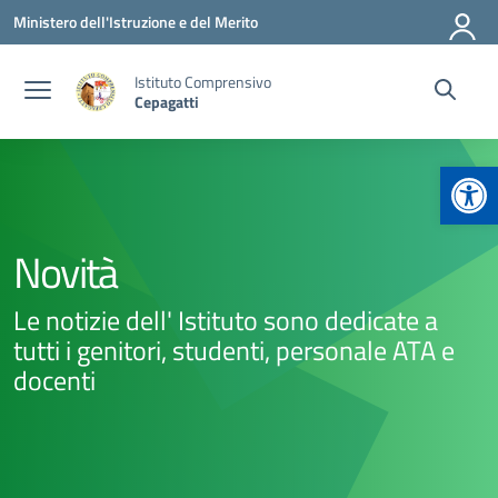
Vai ai contenuti
Vai al menu di navigazione
Vai al footer
Ministero dell'Istruzione e del Merito
Istituto Comprensivo
Cepagatti
Apr
Novità
Le notizie dell' Istituto sono dedicate a
tutti i genitori, studenti, personale ATA e
docenti