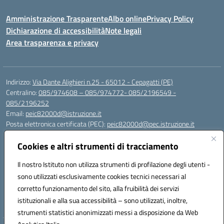
Amministrazione Trasparente
Albo online
Privacy Policy
Dichiarazione di accessibilità
Note legali
Area trasparenza e privacy
Indirizzo:
Via Dante Alighieri n.25 - 65012 - Cepagatti (PE)
Centralino:
085/974608 – 085/974772- 085/2196549 -
085/2196252
Email:
peic82000d@istruzione.it
Posta elettronica certificata (PEC):
peic82000d@pec.istruzione.it
Codice fiscale: 91100590685
Cookies e altri strumenti di tracciamento
Codice meccanografico:
PEIC82000D
Codice Indice delle Pubbliche Amministrazioni (IPA): istsc_peic82000d
Il nostro Istituto non utilizza strumenti di profilazione degli utenti -
Codice unico di fatturazione (CUF): UFYS5I
sono utilizzati esclusivamente cookies tecnici necessari al
corretto funzionamento del sito, alla fruibilità dei servizi
Sede provvisoria dell'Istituto Comprensivo Cepagatti
istituzionali e alla sua accessibilità – sono utilizzati, inoltre,
Via Elsa Morante, 12 - 65012 - Villareia (PE)
strumenti statistici anonimizzati messi a disposizione da Web