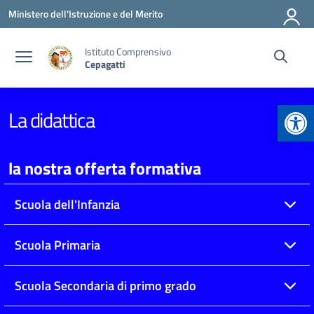
Vai ai contenuti
Vai al menu di navigazione
Vai al footer
Ministero dell'Istruzione e del Merito
Istituto Comprensivo
Cepagatti
Apr
La didattica
la nostra offerta formativa
Scuola dell'Infanzia
Scuola Primaria
Scuola Secondaria di primo grado