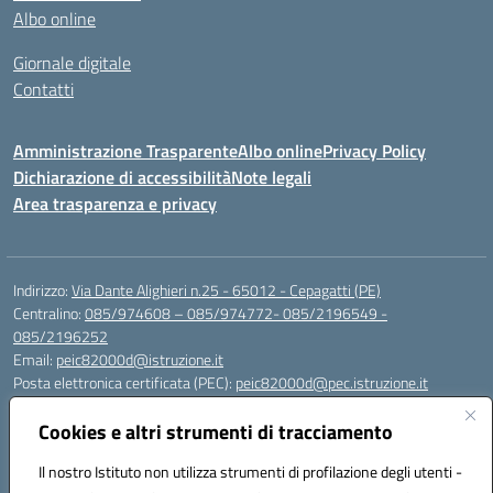
Albo online
Giornale digitale
Contatti
Amministrazione Trasparente
Albo online
Privacy Policy
Dichiarazione di accessibilità
Note legali
Area trasparenza e privacy
Indirizzo:
Via Dante Alighieri n.25 - 65012 - Cepagatti (PE)
Centralino:
085/974608 – 085/974772- 085/2196549 -
085/2196252
Email:
peic82000d@istruzione.it
Posta elettronica certificata (PEC):
peic82000d@pec.istruzione.it
Codice fiscale: 91100590685
Cookies e altri strumenti di tracciamento
Codice meccanografico:
PEIC82000D
Codice Indice delle Pubbliche Amministrazioni (IPA): istsc_peic82000d
Il nostro Istituto non utilizza strumenti di profilazione degli utenti -
Codice unico di fatturazione (CUF): UFYS5I