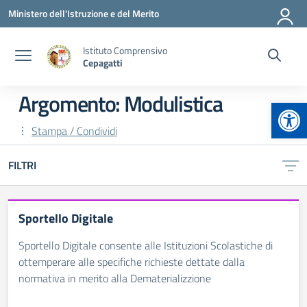
Vai ai contenuti
Vai al menu di navigazione
Vai al footer
Ministero dell'Istruzione e del Merito
Istituto Comprensivo
Cepagatti
Argomento: Modulistica
Apr
Stampa / Condividi
FILTRI
Sportello Digitale
Sportello Digitale consente alle Istituzioni Scolastiche di
ottemperare alle specifiche richieste dettate dalla
normativa in merito alla Dematerializzione