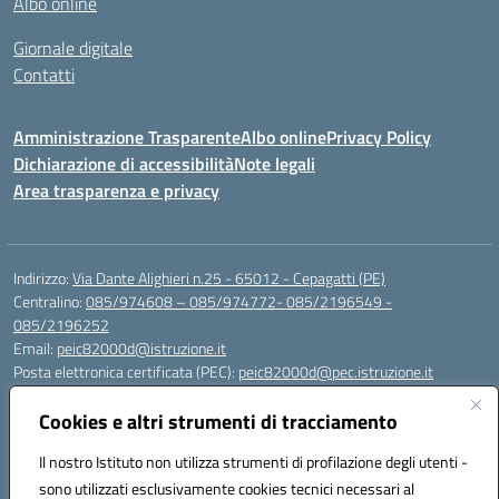
Albo online
Giornale digitale
Contatti
Amministrazione Trasparente
Albo online
Privacy Policy
Dichiarazione di accessibilità
Note legali
Area trasparenza e privacy
Indirizzo:
Via Dante Alighieri n.25 - 65012 - Cepagatti (PE)
Centralino:
085/974608 – 085/974772- 085/2196549 -
085/2196252
Email:
peic82000d@istruzione.it
Posta elettronica certificata (PEC):
peic82000d@pec.istruzione.it
Codice fiscale: 91100590685
Cookies e altri strumenti di tracciamento
Codice meccanografico:
PEIC82000D
Codice Indice delle Pubbliche Amministrazioni (IPA): istsc_peic82000d
Il nostro Istituto non utilizza strumenti di profilazione degli utenti -
Codice unico di fatturazione (CUF): UFYS5I
sono utilizzati esclusivamente cookies tecnici necessari al