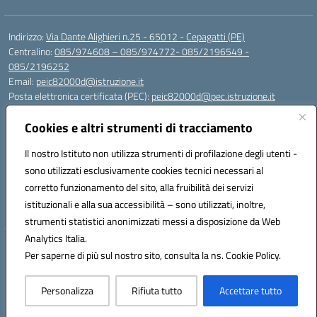
Indirizzo:
Via Dante Alighieri n.25 - 65012 - Cepagatti (PE)
Centralino:
085/974608 – 085/974772- 085/2196549 -
085/2196252
Email:
peic82000d@istruzione.it
Posta elettronica certificata (PEC):
peic82000d@pec.istruzione.it
Codice fiscale: 91100590685
Cookies e altri strumenti di tracciamento
Codice meccanografico:
PEIC82000D
Codice Indice delle Pubbliche Amministrazioni (IPA): istsc_peic82000d
Il nostro Istituto non utilizza strumenti di profilazione degli utenti -
Codice unico di fatturazione (CUF): UFYS5I
sono utilizzati esclusivamente cookies tecnici necessari al
corretto funzionamento del sito, alla fruibilità dei servizi
Sede provvisoria dell'Istituto Comprensivo Cepagatti
istituzionali e alla sua accessibilità – sono utilizzati, inoltre,
Via Elsa Morante, 12 - 65012 - Villareia (PE)
strumenti statistici anonimizzati messi a disposizione da Web
Analytics Italia.
Hosting & Powered by 3D Solution S.r.l.
Per saperne di più sul nostro sito, consulta la ns. Cookie Policy.
Concept & Design by Designers Italia
Personalizza
Rifiuta tutto
Accettare tutto