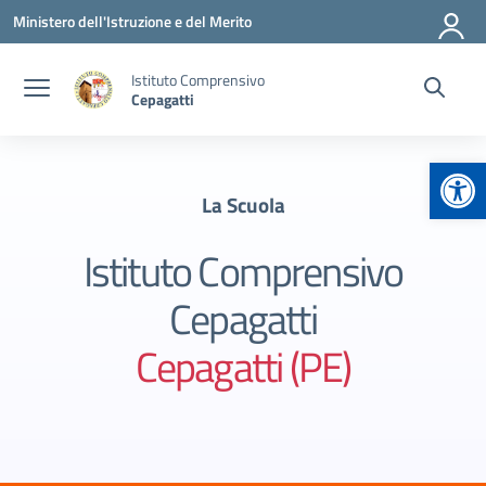
Vai ai contenuti
Vai al menu di navigazione
Vai al footer
Ministero dell'Istruzione e del Merito
Istituto Comprensivo
Cepagatti
Apr
La Scuola
Istituto Comprensivo
Cepagatti
Cepagatti (PE)