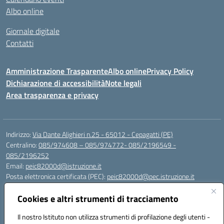
Albo online
Giornale digitale
Contatti
Amministrazione Trasparente
Albo online
Privacy Policy
Dichiarazione di accessibilità
Note legali
Area trasparenza e privacy
Indirizzo:
Via Dante Alighieri n.25 - 65012 - Cepagatti (PE)
Centralino:
085/974608 – 085/974772- 085/2196549 -
085/2196252
Email:
peic82000d@istruzione.it
Posta elettronica certificata (PEC):
peic82000d@pec.istruzione.it
Codice fiscale: 91100590685
Cookies e altri strumenti di tracciamento
Codice meccanografico:
PEIC82000D
Codice Indice delle Pubbliche Amministrazioni (IPA): istsc_peic82000d
Il nostro Istituto non utilizza strumenti di profilazione degli utenti -