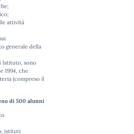
che;
ico;
e attività
ssi
to generale della
 Istituto, sono
le 1994, che
teria (compreso il
eno di 500 alunni
to
 istituti