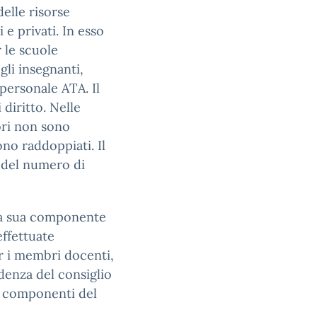
elle risorse
 e privati. In esso
 le scuole
li insegnanti,
personale ATA. Il
diritto. Nelle
ori non sono
ono raddoppiati. Il
 del numero di
lla sua componente
effettuate
per i membri docenti,
idenza del consiglio
le componenti del