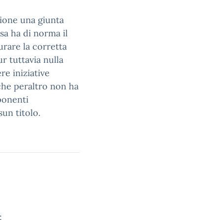
zione una giunta
sa ha di norma il
urare la corretta
r tuttavia nulla
re iniziative
 che peraltro non ha
ponenti
un titolo.
;