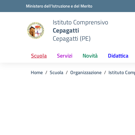
Vai ai contenuti
Vai al menu di navigazione
Vai al footer
Ministero dell'Istruzione e del Merito
Istituto Comprensivo
Cepagatti
Cepagatti (PE)
Scuola
Servizi
Novità
Didattica
Home
Scuola
Organizzazione
Istituto Com