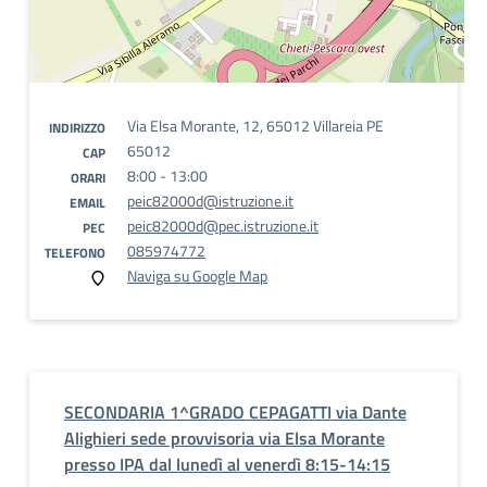
Via Elsa Morante, 12, 65012 Villareia PE
INDIRIZZO
65012
CAP
8:00 - 13:00
ORARI
peic82000d@istruzione.it
EMAIL
peic82000d@pec.istruzione.it
PEC
085974772
TELEFONO
Naviga su Google Map
SECONDARIA 1^GRADO CEPAGATTI via Dante
Alighieri sede provvisoria via Elsa Morante
presso IPA dal lunedì al venerdì 8:15-14:15