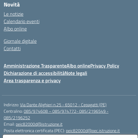
Novità
Le notizie
Calendario eventi
Albo online
Giornale digitale
Contatti
Amministrazione Trasparente
Albo online
Privacy Policy
Dichiarazione di accessibilità
Note legali
Area trasparenza e privacy
Indirizzo:
Via Dante Alighieri n.25 - 65012 - Cepagatti (PE)
Centralino:
085/974608 – 085/974772- 085/2196549 -
085/2196252
Email:
peic82000d@istruzione.it
Posta elettronica certificata (PEC):
peic82000d@pec.istruzione.it