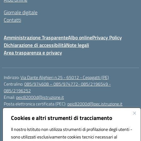
Giornale digitale
Contatti
Amministrazione Trasparente
Albo online
Privacy Policy
Dichiarazione di accessibilità
Note legali
Area trasparenza e privacy
Indirizzo:
Via Dante Alighieri n.25 - 65012 - Cepagatti (PE)
Centralino:
085/974608 – 085/974772- 085/2196549 -
085/2196252
Email:
peic82000d@istruzione.it
Posta elettronica certificata (PEC):
peic82000d@pec.istruzione.it
Codice fiscale: 91100590685
Cookies e altri strumenti di tracciamento
Codice meccanografico:
PEIC82000D
Codice Indice delle Pubbliche Amministrazioni (IPA): istsc_peic82000d
Il nostro Istituto non utilizza strumenti di profilazione degli utenti -
Codice unico di fatturazione (CUF): UFYS5I
sono utilizzati esclusivamente cookies tecnici necessari al