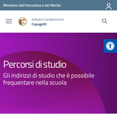
Vai ai contenuti
Vai al menu di navigazione
Vai al footer
Ministero dell'Istruzione e del Merito
Istituto Comprensivo
Cepagatti
Apr
Percorsi di studio
Gli indirizzi di studio che è possibile
frequentare nella scuola