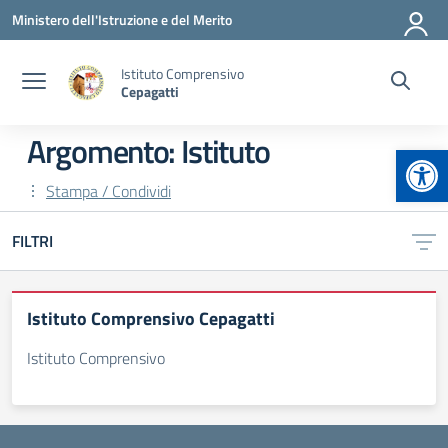
Vai ai contenuti
Vai al menu di navigazione
Vai al footer
Ministero dell'Istruzione e del Merito
Istituto Comprensivo
Cepagatti
Argomento: Istituto
Apr
Stampa / Condividi
FILTRI
Istituto Comprensivo Cepagatti
Istituto Comprensivo