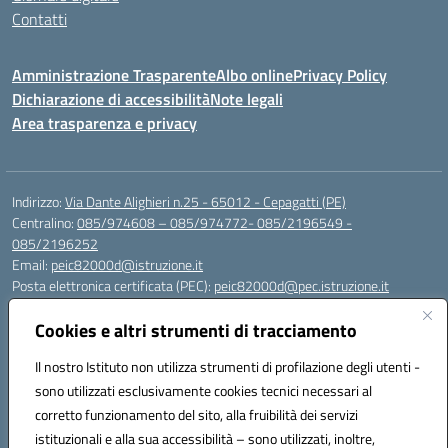
Contatti
Amministrazione Trasparente
Albo online
Privacy Policy
Dichiarazione di accessibilità
Note legali
Area trasparenza e privacy
Indirizzo:
Via Dante Alighieri n.25 - 65012 - Cepagatti (PE)
Centralino:
085/974608 – 085/974772- 085/2196549 -
085/2196252
Email:
peic82000d@istruzione.it
Posta elettronica certificata (PEC):
peic82000d@pec.istruzione.it
Codice fiscale: 91100590685
Cookies e altri strumenti di tracciamento
Codice meccanografico:
PEIC82000D
Codice Indice delle Pubbliche Amministrazioni (IPA): istsc_peic82000d
Il nostro Istituto non utilizza strumenti di profilazione degli utenti -
Codice unico di fatturazione (CUF): UFYS5I
sono utilizzati esclusivamente cookies tecnici necessari al
corretto funzionamento del sito, alla fruibilità dei servizi
Sede provvisoria dell'Istituto Comprensivo Cepagatti
istituzionali e alla sua accessibilità – sono utilizzati, inoltre,
Via Elsa Morante, 12 - 65012 - Villareia (PE)