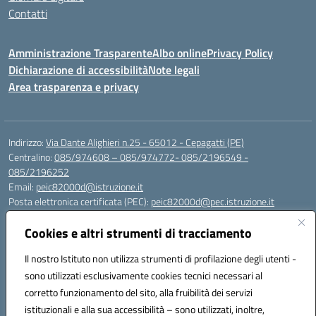
Contatti
Amministrazione Trasparente
Albo online
Privacy Policy
Dichiarazione di accessibilità
Note legali
Area trasparenza e privacy
Indirizzo:
Via Dante Alighieri n.25 - 65012 - Cepagatti (PE)
Centralino:
085/974608 – 085/974772- 085/2196549 -
085/2196252
Email:
peic82000d@istruzione.it
Posta elettronica certificata (PEC):
peic82000d@pec.istruzione.it
Codice fiscale: 91100590685
Cookies e altri strumenti di tracciamento
Codice meccanografico:
PEIC82000D
Codice Indice delle Pubbliche Amministrazioni (IPA): istsc_peic82000d
Il nostro Istituto non utilizza strumenti di profilazione degli utenti -
Codice unico di fatturazione (CUF): UFYS5I
sono utilizzati esclusivamente cookies tecnici necessari al
corretto funzionamento del sito, alla fruibilità dei servizi
Sede provvisoria dell'Istituto Comprensivo Cepagatti
istituzionali e alla sua accessibilità – sono utilizzati, inoltre,
Via Elsa Morante, 12 - 65012 - Villareia (PE)