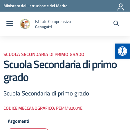
Vai ai contenuti
Vai al menu di navigazione
Vai al footer
Ministero dell'Istruzione e del Merito
Istituto Comprensivo
Cepagatti
Apr
SCUOLA SECONDARIA DI PRIMO GRADO
Scuola Secondaria di primo
grado
Scuola Secondaria di primo grado
CODICE MECCANOGRAFICO:
PEMM82001E
Argomenti