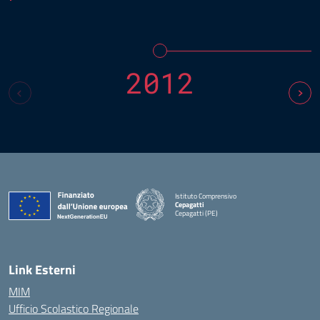
2012
Istituto Comprensivo
Cepagatti
Cepagatti (PE)
— Visita la pagina iniziale della scuola
Link Esterni
MIM
Ufficio Scolastico Regionale