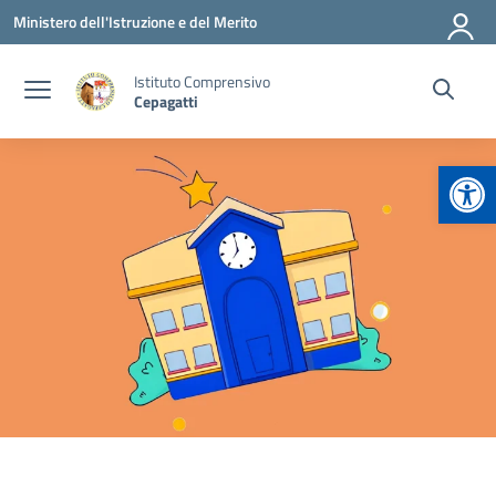
Vai ai contenuti
Vai al menu di navigazione
Vai al footer
Ministero dell'Istruzione e del Merito
Istituto Comprensivo
Cepagatti
Apr