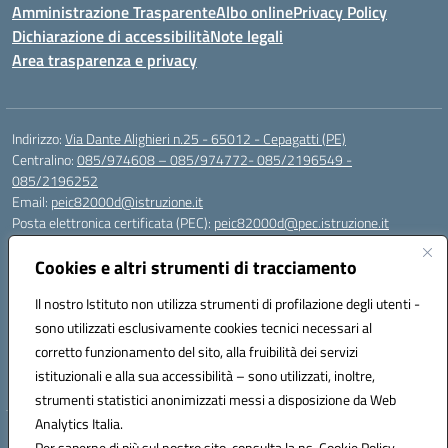
Amministrazione Trasparente
Albo online
Privacy Policy
Dichiarazione di accessibilità
Note legali
Area trasparenza e privacy
Indirizzo:
Via Dante Alighieri n.25 - 65012 - Cepagatti (PE)
Centralino:
085/974608 – 085/974772- 085/2196549 -
085/2196252
Email:
peic82000d@istruzione.it
Posta elettronica certificata (PEC):
peic82000d@pec.istruzione.it
Codice fiscale: 91100590685
Cookies e altri strumenti di tracciamento
Codice meccanografico:
PEIC82000D
Codice Indice delle Pubbliche Amministrazioni (IPA): istsc_peic82000d
Il nostro Istituto non utilizza strumenti di profilazione degli utenti -
Codice unico di fatturazione (CUF): UFYS5I
sono utilizzati esclusivamente cookies tecnici necessari al
corretto funzionamento del sito, alla fruibilità dei servizi
Sede provvisoria dell'Istituto Comprensivo Cepagatti
istituzionali e alla sua accessibilità – sono utilizzati, inoltre,
Via Elsa Morante, 12 - 65012 - Villareia (PE)
strumenti statistici anonimizzati messi a disposizione da Web
Analytics Italia.
Hosting & Powered by 3D Solution S.r.l.
Per saperne di più sul nostro sito, consulta la ns. Cookie Policy.