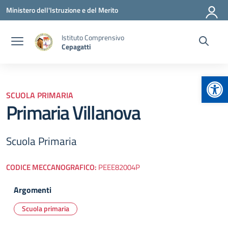
Vai ai contenuti
Vai al menu di navigazione
Vai al footer
Ministero dell'Istruzione e del Merito
Istituto Comprensivo
Cepagatti
Apr
SCUOLA PRIMARIA
Primaria Villanova
Scuola Primaria
CODICE MECCANOGRAFICO:
PEEE82004P
Argomenti
Scuola primaria