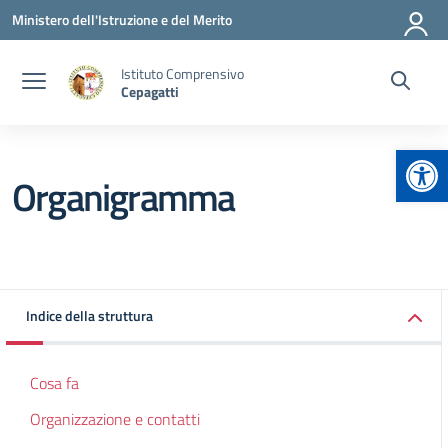
Vai ai contenuti
Vai al menu di navigazione
Vai al footer
Ministero dell'Istruzione e del Merito
Istituto Comprensivo
Cepagatti
Apr
Organigramma
Indice della struttura
Cosa fa
Organizzazione e contatti