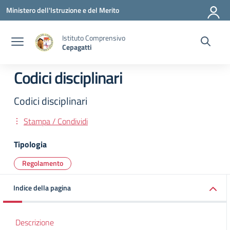
Vai ai contenuti
Vai al menu di navigazione
Vai al footer
Ministero dell'Istruzione e del Merito
Istituto Comprensivo
Cepagatti
Codici disciplinari
Codici disciplinari
Stampa / Condividi
Tipologia
Regolamento
Indice della pagina
Descrizione