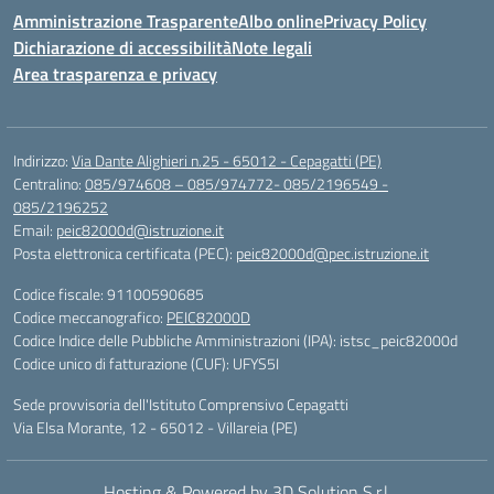
Amministrazione Trasparente
Albo online
Privacy Policy
Dichiarazione di accessibilità
Note legali
Area trasparenza e privacy
Indirizzo:
Via Dante Alighieri n.25 - 65012 - Cepagatti (PE)
Centralino:
085/974608 – 085/974772- 085/2196549 -
085/2196252
Email:
peic82000d@istruzione.it
Posta elettronica certificata (PEC):
peic82000d@pec.istruzione.it
Codice fiscale: 91100590685
Codice meccanografico:
PEIC82000D
Codice Indice delle Pubbliche Amministrazioni (IPA): istsc_peic82000d
Codice unico di fatturazione (CUF): UFYS5I
Sede provvisoria dell'Istituto Comprensivo Cepagatti
Via Elsa Morante, 12 - 65012 - Villareia (PE)
Hosting & Powered by 3D Solution S.r.l.