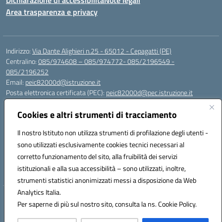
Dichiarazione di accessibilità
Note legali
Area trasparenza e privacy
Indirizzo:
Via Dante Alighieri n.25 - 65012 - Cepagatti (PE)
Centralino:
085/974608 – 085/974772- 085/2196549 -
085/2196252
Email:
peic82000d@istruzione.it
Posta elettronica certificata (PEC):
peic82000d@pec.istruzione.it
Codice fiscale: 91100590685
Cookies e altri strumenti di tracciamento
Codice meccanografico:
PEIC82000D
Codice Indice delle Pubbliche Amministrazioni (IPA): istsc_peic82000d
Il nostro Istituto non utilizza strumenti di profilazione degli utenti -
Codice unico di fatturazione (CUF): UFYS5I
sono utilizzati esclusivamente cookies tecnici necessari al
corretto funzionamento del sito, alla fruibilità dei servizi
Sede provvisoria dell'Istituto Comprensivo Cepagatti
istituzionali e alla sua accessibilità – sono utilizzati, inoltre,
Via Elsa Morante, 12 - 65012 - Villareia (PE)
strumenti statistici anonimizzati messi a disposizione da Web
Analytics Italia.
Hosting & Powered by 3D Solution S.r.l.
Per saperne di più sul nostro sito, consulta la ns. Cookie Policy.
Concept & Design by Designers Italia