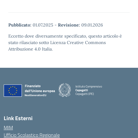
Pubblicato:
01.07.2025
-
Revisione:
09.01.2026
Eccetto dove diversamente specificato, questo articolo è
stato rilasciato sotto Licenza Creative Commons
Attribuzione 4.0 Italia.
Istituto Comprensivo
Cepagatti
Cepagatti (PE)
— Visita la pagina iniziale della scuola
Link Esterni
MIM
Ufficio Scolastico Regionale