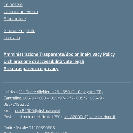
Le notizie
Calendario eventi
Albo online
Giornale digitale
Contatti
Amministrazione Trasparente
Albo online
Privacy Policy
Dichiarazione di accessibilità
Note legali
Area trasparenza e privacy
Indirizzo:
Via Dante Alighieri n.25 - 65012 - Cepagatti (PE)
Centralino:
085/974608 – 085/974772- 085/2196549 -
085/2196252
Email:
peic82000d@istruzione.it
Posta elettronica certificata (PEC):
peic82000d@pec.istruzione.it
Codice fiscale: 91100590685