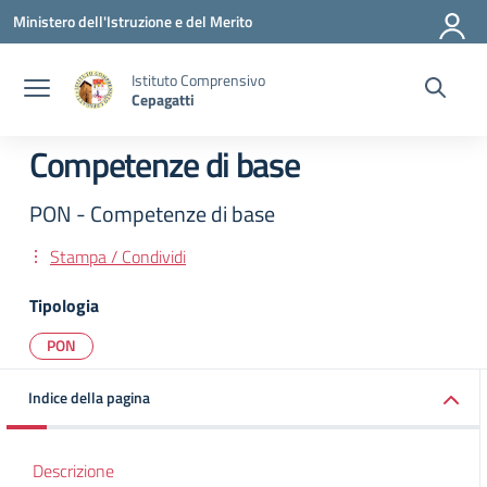
Vai ai contenuti
Vai al menu di navigazione
Vai al footer
Ministero dell'Istruzione e del Merito
Istituto Comprensivo
Cepagatti
Competenze di base
PON - Competenze di base
Stampa / Condividi
Tipologia
PON
Indice della pagina
Descrizione