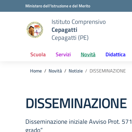
Vai ai contenuti
Vai al menu di navigazione
Vai al footer
Ministero dell'Istruzione e del Merito
Istituto Comprensivo
Cepagatti
Cepagatti (PE)
Scuola
Servizi
Novità
Didattica
Home
Novità
Notizie
DISSEMINAZIONE
DISSEMINAZIONE
Disseminazione iniziale Avviso Prot. 57
grado”