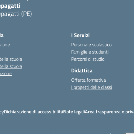
epagatti
pagatti (PE)
Visita la pagina iniziale della scuola
la
I Servizi
zione
Personale scolastico
Famiglie e studenti
della scuola
Percorsi di studio
della scuola
Didattica
azione
Offerta formativa
I progetti delle classi
cy
Dichiarazione di accessibilità
Note legali
Area trasparenza e priv