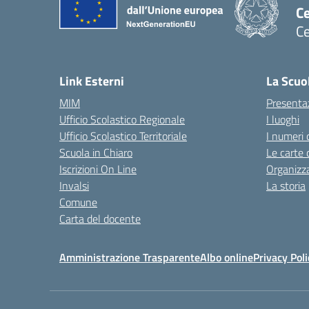
C
Ce
— 
Link Esterni
La Scuo
MIM
Presenta
Ufficio Scolastico Regionale
I luoghi
Ufficio Scolastico Territoriale
I numeri 
Scuola in Chiaro
Le carte 
Iscrizioni On Line
Organizz
Invalsi
La storia
Comune
Carta del docente
Amministrazione Trasparente
Albo online
Privacy Poli