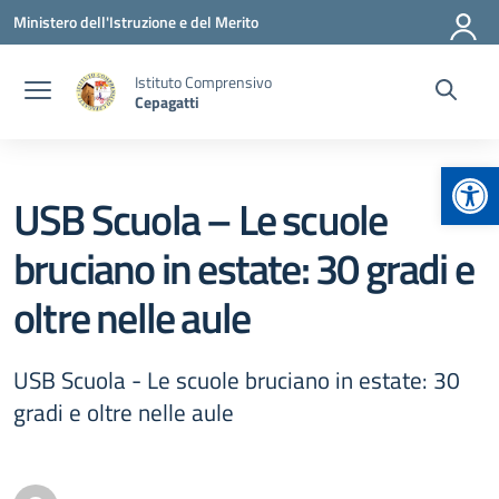
Vai ai contenuti
Vai al menu di navigazione
Vai al footer
Ministero dell'Istruzione e del Merito
Istituto Comprensivo
Cepagatti
Apr
USB Scuola – Le scuole
bruciano in estate: 30 gradi e
oltre nelle aule
USB Scuola - Le scuole bruciano in estate: 30
gradi e oltre nelle aule