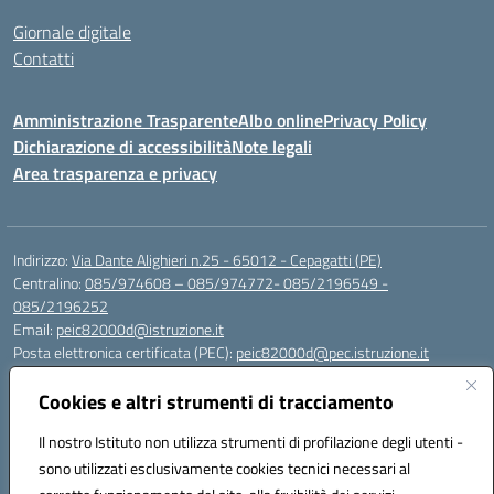
Giornale digitale
Contatti
Amministrazione Trasparente
Albo online
Privacy Policy
Dichiarazione di accessibilità
Note legali
Area trasparenza e privacy
Indirizzo:
Via Dante Alighieri n.25 - 65012 - Cepagatti (PE)
Centralino:
085/974608 – 085/974772- 085/2196549 -
085/2196252
Email:
peic82000d@istruzione.it
Posta elettronica certificata (PEC):
peic82000d@pec.istruzione.it
Codice fiscale: 91100590685
Cookies e altri strumenti di tracciamento
Codice meccanografico:
PEIC82000D
Codice Indice delle Pubbliche Amministrazioni (IPA): istsc_peic82000d
Il nostro Istituto non utilizza strumenti di profilazione degli utenti -
Codice unico di fatturazione (CUF): UFYS5I
sono utilizzati esclusivamente cookies tecnici necessari al