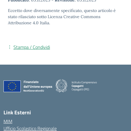
Pubblicato:
05.11.2025
-
Revisione:
05.11.2025
Eccetto dove diversamente specificato, questo articolo è
stato rilasciato sotto Licenza Creative Commons
Attribuzione 4.0 Italia.
Stampa / Condividi
Istituto Comprensivo
Cepagatti
Cepagatti (PE)
— Visita la pagina iniziale della scuola
Link Esterni
MIM
Ufficio Scolastico Regionale