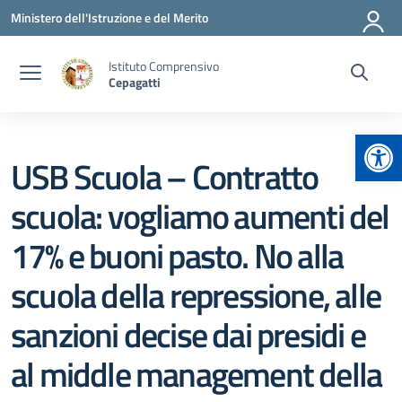
Vai ai contenuti
Vai al menu di navigazione
Vai al footer
Ministero dell'Istruzione e del Merito
Istituto Comprensivo
Cepagatti
Apr
USB Scuola – Contratto
scuola: vogliamo aumenti del
17% e buoni pasto. No alla
scuola della repressione, alle
sanzioni decise dai presidi e
al middle management della