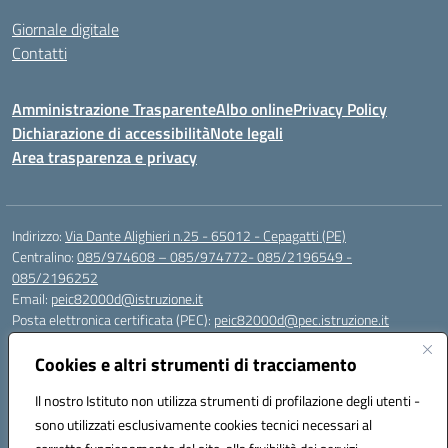
Giornale digitale
Contatti
Amministrazione Trasparente
Albo online
Privacy Policy
Dichiarazione di accessibilità
Note legali
Area trasparenza e privacy
Indirizzo:
Via Dante Alighieri n.25 - 65012 - Cepagatti (PE)
Centralino:
085/974608 – 085/974772- 085/2196549 -
085/2196252
Email:
peic82000d@istruzione.it
Posta elettronica certificata (PEC):
peic82000d@pec.istruzione.it
Codice fiscale: 91100590685
Cookies e altri strumenti di tracciamento
Codice meccanografico:
PEIC82000D
Codice Indice delle Pubbliche Amministrazioni (IPA): istsc_peic82000d
Il nostro Istituto non utilizza strumenti di profilazione degli utenti -
Codice unico di fatturazione (CUF): UFYS5I
sono utilizzati esclusivamente cookies tecnici necessari al