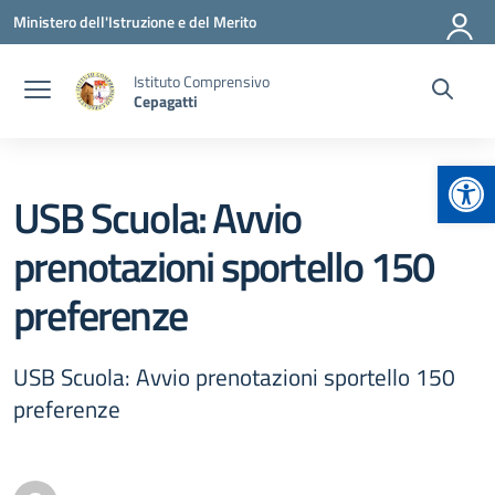
Vai ai contenuti
Vai al menu di navigazione
Vai al footer
Ministero dell'Istruzione e del Merito
Istituto Comprensivo
Cepagatti
Apr
USB Scuola: Avvio
prenotazioni sportello 150
preferenze
USB Scuola: Avvio prenotazioni sportello 150
preferenze