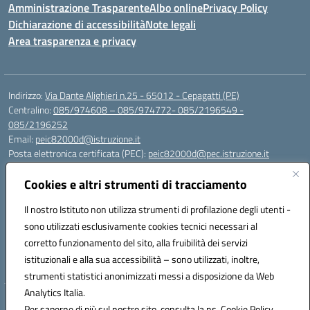
Amministrazione Trasparente
Albo online
Privacy Policy
Dichiarazione di accessibilità
Note legali
Area trasparenza e privacy
Indirizzo:
Via Dante Alighieri n.25 - 65012 - Cepagatti (PE)
Centralino:
085/974608 – 085/974772- 085/2196549 -
085/2196252
Email:
peic82000d@istruzione.it
Posta elettronica certificata (PEC):
peic82000d@pec.istruzione.it
Codice fiscale: 91100590685
Cookies e altri strumenti di tracciamento
Codice meccanografico:
PEIC82000D
Codice Indice delle Pubbliche Amministrazioni (IPA): istsc_peic82000d
Il nostro Istituto non utilizza strumenti di profilazione degli utenti -
Codice unico di fatturazione (CUF): UFYS5I
sono utilizzati esclusivamente cookies tecnici necessari al
corretto funzionamento del sito, alla fruibilità dei servizi
Sede provvisoria dell'Istituto Comprensivo Cepagatti
istituzionali e alla sua accessibilità – sono utilizzati, inoltre,
Via Elsa Morante, 12 - 65012 - Villareia (PE)
strumenti statistici anonimizzati messi a disposizione da Web
Analytics Italia.
Hosting & Powered by 3D Solution S.r.l.
Per saperne di più sul nostro sito, consulta la ns. Cookie Policy.