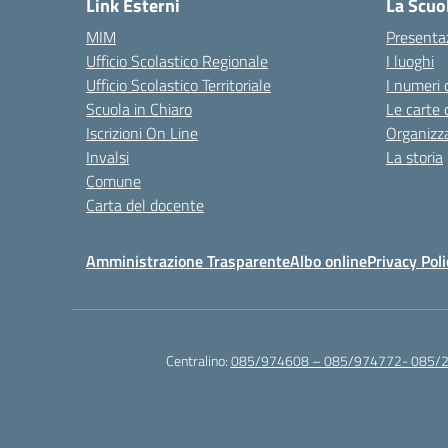
Link Esterni
La Scuo
MIM
Presenta
Ufficio Scolastico Regionale
I luoghi
Ufficio Scolastico Territoriale
I numeri 
Scuola in Chiaro
Le carte 
Iscrizioni On Line
Organizz
Invalsi
La storia
Comune
Carta del docente
Amministrazione Trasparente
Albo online
Privacy Poli
Centralino:
085/974608 – 085/974772- 085/