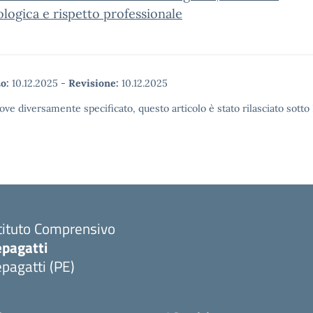
logica e rispetto professionale
o:
10.12.2025
-
Revisione:
10.12.2025
ove diversamente specificato, questo articolo è stato rilasciato sott
tituto Comprensivo
epagatti
pagatti (PE)
Visita la pagina iniziale della scuola