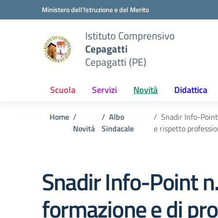
Vai ai contenuti
Vai al menu di navigazione
Vai al footer
Ministero dell'Istruzione e del Merito
Istituto Comprensivo
Cepagatti
Cepagatti (PE)
Scuola
Servizi
Novità
Didattica
Home
Albo
Snadir Info-Point
Novità
Sindacale
e rispetto professi
Snadir Info-Point n
formazione e di pro