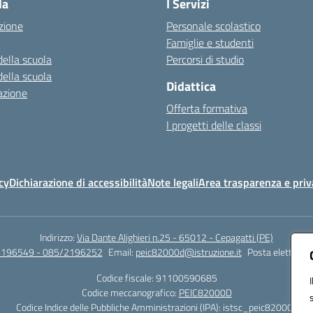
la
I Servizi
zione
Personale scolastico
Famiglie e studenti
della scuola
Percorsi di studio
della scuola
Didattica
azione
Offerta formativa
I progetti delle classi
cy
Dichiarazione di accessibilità
Note legali
Area trasparenza e priv
Indirizzo:
Via Dante Alighieri n.25 - 65012 - Cepagatti (PE)
2196549 - 085/2196252
Email:
peic82000d@istruzione.it
Posta elettronic
Codice fiscale: 91100590685
Codice meccanografico:
PEIC82000D
Codice Indice delle Pubbliche Amministrazioni (IPA): istsc_peic82000d