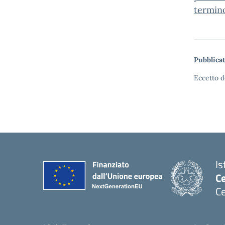
termino
Pubblicat
Eccetto d
Is
C
Ce
— 