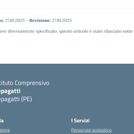
o:
27.10.2025
-
Revisione:
27.10.2025
ove diversamente specificato, questo articolo è stato rilasciato sott
tituto Comprensivo
epagatti
pagatti (PE)
Visita la pagina iniziale della scuola
la
I Servizi
zione
Personale scolastico