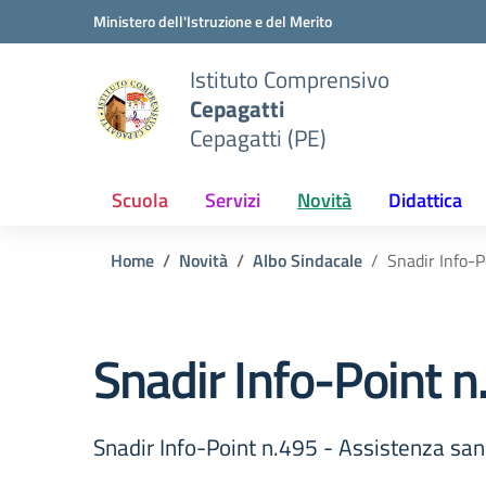
Vai ai contenuti
Vai al menu di navigazione
Vai al footer
Ministero dell'Istruzione e del Merito
Istituto Comprensivo
Cepagatti
Cepagatti (PE)
Scuola
Servizi
Novità
Didattica
Home
Novità
Albo Sindacale
Snadir Info-P
Snadir Info-Point n
Snadir Info-Point n.495 - Assistenza sani