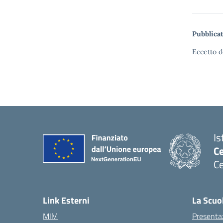
Pubblicat
Eccetto d
Is
C
Ce
— 
Link Esterni
La Scuo
MIM
Presenta