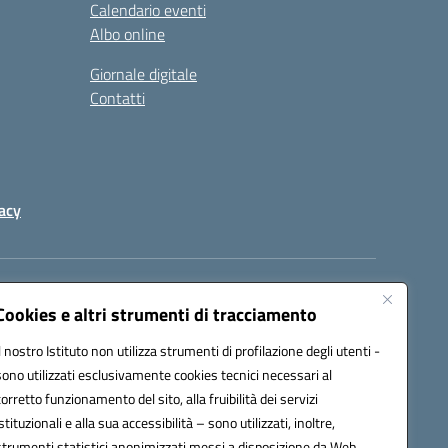
Calendario eventi
Albo online
Giornale digitale
Contatti
acy
a certificata (PEC):
peic82000d@pec.istruzione.it
Cookies e altri strumenti di tracciamento
Il nostro Istituto non utilizza strumenti di profilazione degli utenti -
sono utilizzati esclusivamente cookies tecnici necessari al
corretto funzionamento del sito, alla fruibilità dei servizi
istituzionali e alla sua accessibilità – sono utilizzati, inoltre,
strumenti statistici anonimizzati messi a disposizione da Web