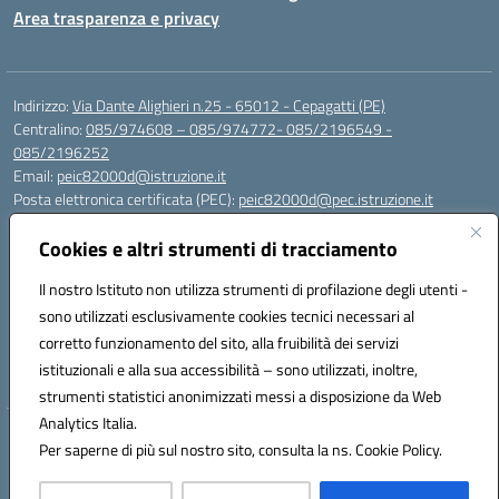
Area trasparenza e privacy
Indirizzo:
Via Dante Alighieri n.25 - 65012 - Cepagatti (PE)
Centralino:
085/974608 – 085/974772- 085/2196549 -
085/2196252
Email:
peic82000d@istruzione.it
Posta elettronica certificata (PEC):
peic82000d@pec.istruzione.it
Codice fiscale: 91100590685
Cookies e altri strumenti di tracciamento
Codice meccanografico:
PEIC82000D
Codice Indice delle Pubbliche Amministrazioni (IPA): istsc_peic82000d
Il nostro Istituto non utilizza strumenti di profilazione degli utenti -
Codice unico di fatturazione (CUF): UFYS5I
sono utilizzati esclusivamente cookies tecnici necessari al
corretto funzionamento del sito, alla fruibilità dei servizi
Sede provvisoria dell'Istituto Comprensivo Cepagatti
istituzionali e alla sua accessibilità – sono utilizzati, inoltre,
Via Elsa Morante, 12 - 65012 - Villareia (PE)
strumenti statistici anonimizzati messi a disposizione da Web
Analytics Italia.
Hosting & Powered by 3D Solution S.r.l.
Per saperne di più sul nostro sito, consulta la ns. Cookie Policy.
Concept & Design by Designers Italia