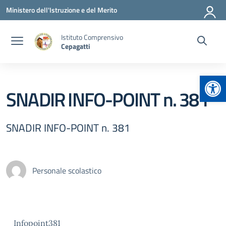
Vai ai contenuti
Vai al menu di navigazione
Vai al footer
Ministero dell'Istruzione e del Merito
Istituto Comprensivo
Cepagatti
Apr
SNADIR INFO-POINT n. 381
SNADIR INFO-POINT n. 381
Personale scolastico
Infopoint381