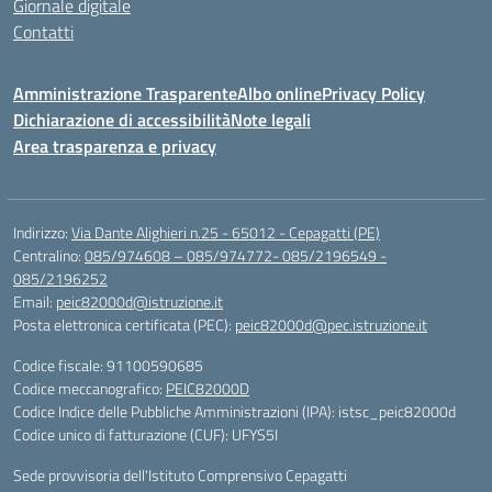
Giornale digitale
Contatti
Amministrazione Trasparente
Albo online
Privacy Policy
Dichiarazione di accessibilità
Note legali
Area trasparenza e privacy
Indirizzo:
Via Dante Alighieri n.25 - 65012 - Cepagatti (PE)
Centralino:
085/974608 – 085/974772- 085/2196549 -
085/2196252
Email:
peic82000d@istruzione.it
Posta elettronica certificata (PEC):
peic82000d@pec.istruzione.it
Codice fiscale: 91100590685
Codice meccanografico:
PEIC82000D
Codice Indice delle Pubbliche Amministrazioni (IPA): istsc_peic82000d
Codice unico di fatturazione (CUF): UFYS5I
Sede provvisoria dell'Istituto Comprensivo Cepagatti