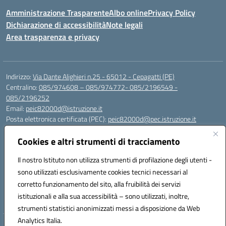
Amministrazione Trasparente
Albo online
Privacy Policy
Dichiarazione di accessibilità
Note legali
Area trasparenza e privacy
Indirizzo:
Via Dante Alighieri n.25 - 65012 - Cepagatti (PE)
Centralino:
085/974608 – 085/974772- 085/2196549 -
085/2196252
Email:
peic82000d@istruzione.it
Posta elettronica certificata (PEC):
peic82000d@pec.istruzione.it
Codice fiscale: 91100590685
Cookies e altri strumenti di tracciamento
Codice meccanografico:
PEIC82000D
Codice Indice delle Pubbliche Amministrazioni (IPA): istsc_peic82000d
Il nostro Istituto non utilizza strumenti di profilazione degli utenti -
Codice unico di fatturazione (CUF): UFYS5I
sono utilizzati esclusivamente cookies tecnici necessari al
corretto funzionamento del sito, alla fruibilità dei servizi
Sede provvisoria dell'Istituto Comprensivo Cepagatti
istituzionali e alla sua accessibilità – sono utilizzati, inoltre,
Via Elsa Morante, 12 - 65012 - Villareia (PE)
strumenti statistici anonimizzati messi a disposizione da Web
Analytics Italia.