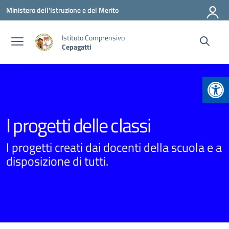
Vai ai contenuti
Vai al menu di navigazione
Vai al footer
Ministero dell'Istruzione e del Merito
Istituto Comprensivo
Cepagatti
Apr
I progetti delle classi
I progetti creati dai docenti della scuola e a
disposizione di tutti.