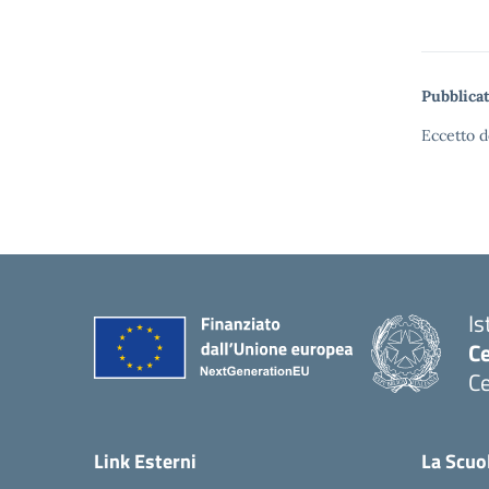
Pubblicat
Eccetto d
Is
C
Ce
— 
Link Esterni
La Scuo