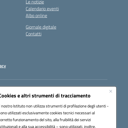
Le notizie
Calendario eventi
Albo online
Giornale digitale
Contatti
acy
a certificata (PEC):
peic82000d@pec.istruzione.it
Cookies e altri strumenti di tracciamento
Il nostro Istituto non utilizza strumenti di profilazione degli utenti -
sono utilizzati esclusivamente cookies tecnici necessari al
corretto funzionamento del sito, alla fruibilità dei servizi
istituzionali e alla sua accessibilità – sono utilizzati, inoltre,