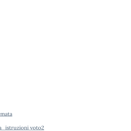
irmata
ca_istruzioni voto2