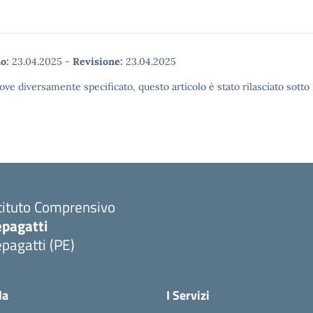
o:
23.04.2025
-
Revisione:
23.04.2025
ove diversamente specificato, questo articolo è stato rilasciato sott
tituto Comprensivo
epagatti
pagatti (PE)
Visita la pagina iniziale della scuola
la
I Servizi