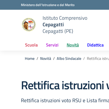
Vai ai contenuti
Vai al menu di navigazione
Vai al footer
Ministero dell'Istruzione e del Merito
Istituto Comprensivo
Cepagatti
Cepagatti (PE)
Scuola
Servizi
Novità
Didattica
Home
Novità
Albo Sindacale
Rettifica ist
Rettifica istruzioni
Rettifica istruzioni voto RSU e Lista firm