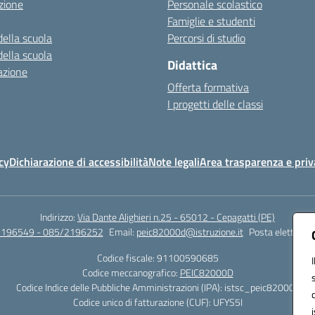
zione
Personale scolastico
Famiglie e studenti
della scuola
Percorsi di studio
della scuola
Didattica
azione
Offerta formativa
I progetti delle classi
cy
Dichiarazione di accessibilità
Note legali
Area trasparenza e priv
Indirizzo:
Via Dante Alighieri n.25 - 65012 - Cepagatti (PE)
2196549 - 085/2196252
Email:
peic82000d@istruzione.it
Posta elettronic
Codice fiscale: 91100590685
Codice meccanografico:
PEIC82000D
Codice Indice delle Pubbliche Amministrazioni (IPA): istsc_peic82000d
Codice unico di fatturazione (CUF): UFYS5I