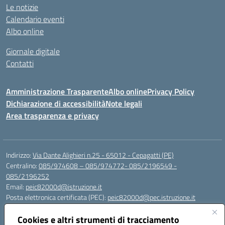
Le notizie
Calendario eventi
Albo online
Giornale digitale
Contatti
Amministrazione Trasparente
Albo online
Privacy Policy
Dichiarazione di accessibilità
Note legali
Area trasparenza e privacy
Indirizzo:
Via Dante Alighieri n.25 - 65012 - Cepagatti (PE)
Centralino:
085/974608 – 085/974772- 085/2196549 -
085/2196252
Email:
peic82000d@istruzione.it
Posta elettronica certificata (PEC):
peic82000d@pec.istruzione.it
Codice fiscale: 91100590685
Cookies e altri strumenti di tracciamento