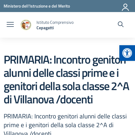
Vai ai contenuti
Vai al menu di navigazione
Vai al footer
Ministero dell'Istruzione e del Merito
Istituto Comprensivo
Cepagatti
Apr
PRIMARIA: Incontro genitori
alunni delle classi prime e i
genitori della sola classe 2^A
di Villanova /docenti
PRIMARIA: Incontro genitori alunni delle classi
prime e i genitori della sola classe 2^A di
Villanova /docenti