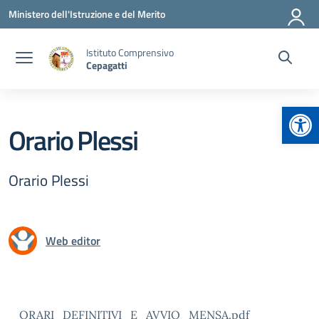
Vai ai contenuti
Vai al menu di navigazione
Vai al footer
Ministero dell'Istruzione e del Merito
Istituto Comprensivo
Cepagatti
Apr
Orario Plessi
Orario Plessi
Web editor
ORARI_DEFINITIVI_E_AVVIO_MENSA.pdf