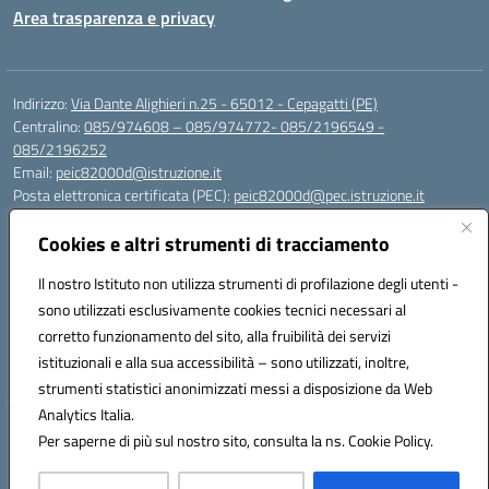
Area trasparenza e privacy
Indirizzo:
Via Dante Alighieri n.25 - 65012 - Cepagatti (PE)
Centralino:
085/974608 – 085/974772- 085/2196549 -
085/2196252
Email:
peic82000d@istruzione.it
Posta elettronica certificata (PEC):
peic82000d@pec.istruzione.it
Codice fiscale: 91100590685
Cookies e altri strumenti di tracciamento
Codice meccanografico:
PEIC82000D
Codice Indice delle Pubbliche Amministrazioni (IPA): istsc_peic82000d
Il nostro Istituto non utilizza strumenti di profilazione degli utenti -
Codice unico di fatturazione (CUF): UFYS5I
sono utilizzati esclusivamente cookies tecnici necessari al
corretto funzionamento del sito, alla fruibilità dei servizi
Sede provvisoria dell'Istituto Comprensivo Cepagatti
istituzionali e alla sua accessibilità – sono utilizzati, inoltre,
Via Elsa Morante, 12 - 65012 - Villareia (PE)
strumenti statistici anonimizzati messi a disposizione da Web
Analytics Italia.
Hosting & Powered by 3D Solution S.r.l.
Per saperne di più sul nostro sito, consulta la ns. Cookie Policy.
Concept & Design by Designers Italia