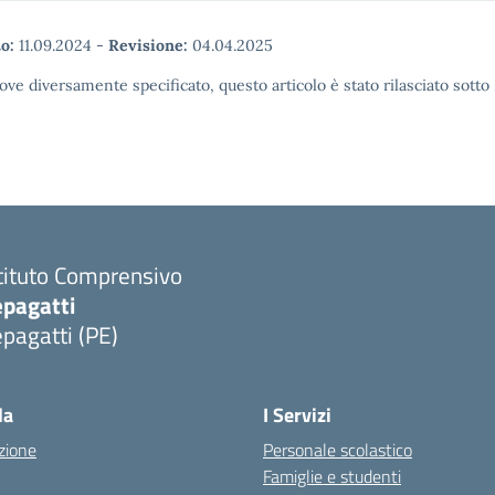
o:
11.09.2024
-
Revisione:
04.04.2025
ove diversamente specificato, questo articolo è stato rilasciato sott
tituto Comprensivo
epagatti
pagatti (PE)
Visita la pagina iniziale della scuola
la
I Servizi
zione
Personale scolastico
Famiglie e studenti