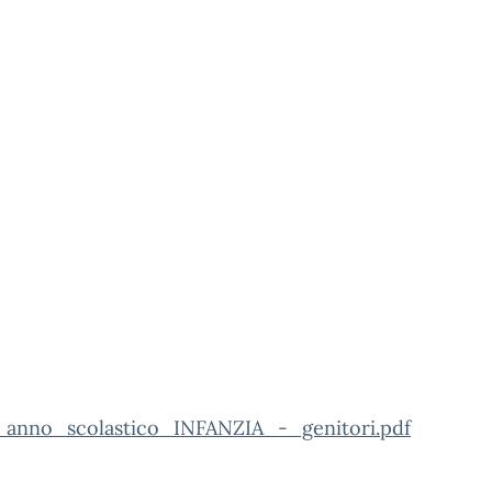
anno_scolastico_INFANZIA_-_genitori.pdf