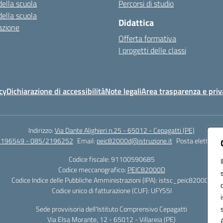
della scuola
Percorsi di studio
della scuola
Didattica
azione
Offerta formativa
I progetti delle classi
cy
Dichiarazione di accessibilità
Note legali
Area trasparenza e priv
Indirizzo:
Via Dante Alighieri n.25 - 65012 - Cepagatti (PE)
2196549 - 085/2196252
Email:
peic82000d@istruzione.it
Posta elettronic
Codice fiscale: 91100590685
Codice meccanografico:
PEIC82000D
Codice Indice delle Pubbliche Amministrazioni (IPA): istsc_peic82000d
Codice unico di fatturazione (CUF): UFYS5I
Sede provvisoria dell'Istituto Comprensivo Cepagatti
Via Elsa Morante, 12 - 65012 - Villareia (PE)