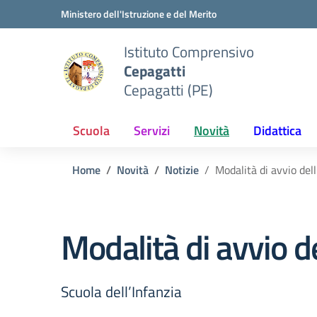
Vai ai contenuti
Vai al menu di navigazione
Vai al footer
Ministero dell'Istruzione e del Merito
Istituto Comprensivo
Cepagatti
Cepagatti (PE)
Scuola
Servizi
Novità
Didattica
Home
Novità
Notizie
Modalità di avvio del
Modalità di avvio d
Scuola dell’Infanzia