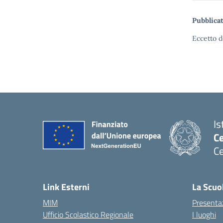
Pubblicat
Eccetto d
Is
C
Ce
— 
Link Esterni
La Scuo
MIM
Presenta
Ufficio Scolastico Regionale
I luoghi