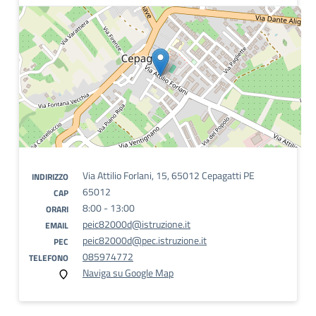
Via Attilio Forlani, 15, 65012 Cepagatti PE
INDIRIZZO
65012
CAP
8:00 - 13:00
ORARI
peic82000d@istruzione.it
EMAIL
peic82000d@pec.istruzione.it
PEC
085974772
TELEFONO
Naviga su Google Map