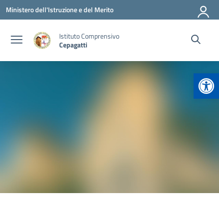
Vai ai contenuti
Vai al menu di navigazione
Vai al footer
Ministero dell'Istruzione e del Merito
Istituto Comprensivo
Cepagatti
Apr