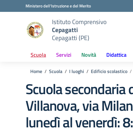
Vai ai contenuti
Vai al menu di navigazione
Vai al footer
Ministero dell'Istruzione e del Merito
Istituto Comprensivo
Cepagatti
Cepagatti (PE)
Scuola
Servizi
Novità
Didattica
Home
Scuola
I luoghi
Edificio scolastico
Scuola secondaria d
Villanova, via Milan
lunedì al venerdì: 8