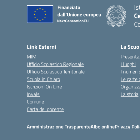
Is
C
Ce
— 
Link Esterni
La Scuo
MIM
Presenta
Ufficio Scolastico Regionale
I luoghi
Ufficio Scolastico Territoriale
I numeri 
Scuola in Chiaro
Le carte 
Iscrizioni On Line
Organizz
Invalsi
La storia
Comune
Carta del docente
Amministrazione Trasparente
Albo online
Privacy Poli