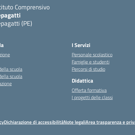
tituto Comprensivo
epagatti
pagatti (PE)
Visita la pagina iniziale della scuola
la
I Servizi
zione
Personale scolastico
Famiglie e studenti
della scuola
Percorsi di studio
della scuola
Didattica
azione
Offerta formativa
I progetti delle classi
cy
Dichiarazione di accessibilità
Note legali
Area trasparenza e priv