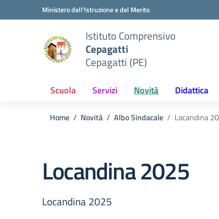
Vai ai contenuti
Vai al menu di navigazione
Vai al footer
Ministero dell'Istruzione e del Merito
Istituto Comprensivo
Cepagatti
Cepagatti (PE)
Scuola
Servizi
Novità
Didattica
Home
Novità
Albo Sindacale
Locandina 2
Locandina 2025
Locandina 2025