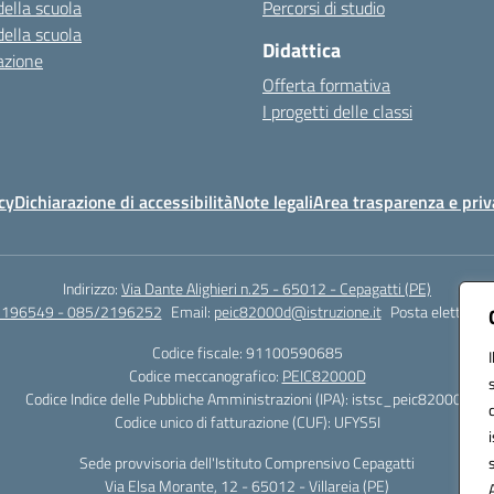
della scuola
Percorsi di studio
della scuola
Didattica
azione
Offerta formativa
I progetti delle classi
cy
Dichiarazione di accessibilità
Note legali
Area trasparenza e priv
Indirizzo:
Via Dante Alighieri n.25 - 65012 - Cepagatti (PE)
2196549 - 085/2196252
Email:
peic82000d@istruzione.it
Posta elettronic
Codice fiscale: 91100590685
Codice meccanografico:
PEIC82000D
Codice Indice delle Pubbliche Amministrazioni (IPA): istsc_peic82000d
Codice unico di fatturazione (CUF): UFYS5I
Sede provvisoria dell'Istituto Comprensivo Cepagatti
Via Elsa Morante, 12 - 65012 - Villareia (PE)