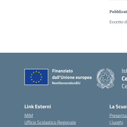
Pubblicat
Eccetto d
Is
C
Ce
— 
Link Esterni
La Scuo
MIM
Presenta
Ufficio Scolastico Regionale
I luoghi