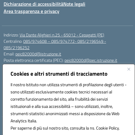
Dichiarazione di accessibilità
Note legali
Area trasparenza e privacy
Indirizzo:
Via Dante Alighieri n.25 - 65012 - Cepagatti (PE)
Centralino:
085/974608 – 085/974772- 085/2196549 -
085/2196252
Email:
peic82000d@istruzione.it
Posta elettronica certificata (PEC):
peic82000d@pec.istruzione.it
Codice fiscale: 91100590685
Cookies e altri strumenti di tracciamento
Codice meccanografico:
PEIC82000D
Codice Indice delle Pubbliche Amministrazioni (IPA): istsc_peic82000d
Il nostro Istituto non utilizza strumenti di profilazione degli utenti -
Codice unico di fatturazione (CUF): UFYS5I
sono utilizzati esclusivamente cookies tecnici necessari al
corretto funzionamento del sito, alla fruibilità dei servizi
Sede provvisoria dell'Istituto Comprensivo Cepagatti
istituzionali e alla sua accessibilità – sono utilizzati, inoltre,
Via Elsa Morante, 12 - 65012 - Villareia (PE)
strumenti statistici anonimizzati messi a disposizione da Web
Analytics Italia.
Hosting & Powered by 3D Solution S.r.l.
Per saperne di più sul nostro sito, consulta la ns. Cookie Policy.
Concept & Design by Designers Italia