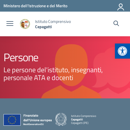
Vai ai contenuti
Vai al menu di navigazione
Vai al footer
Ministero dell'Istruzione e del Merito
Istituto Comprensivo
Cepagatti
Apr
Persone
Le persone del'istituto, insegnanti,
personale ATA e docenti
Istituto Comprensivo
Cepagatti
Cepagatti (PE)
— Visita la pagina iniziale della scuola