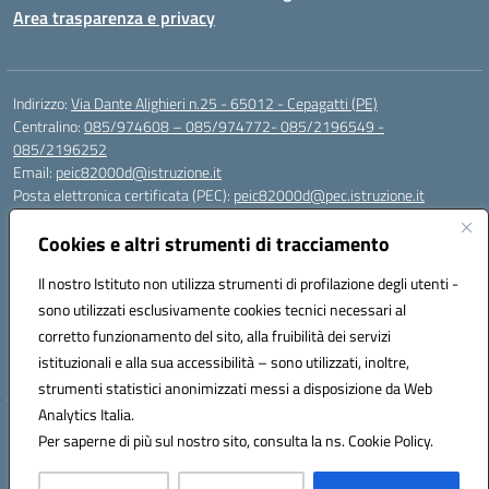
Area trasparenza e privacy
Indirizzo:
Via Dante Alighieri n.25 - 65012 - Cepagatti (PE)
Centralino:
085/974608 – 085/974772- 085/2196549 -
085/2196252
Email:
peic82000d@istruzione.it
Posta elettronica certificata (PEC):
peic82000d@pec.istruzione.it
Codice fiscale: 91100590685
Cookies e altri strumenti di tracciamento
Codice meccanografico:
PEIC82000D
Codice Indice delle Pubbliche Amministrazioni (IPA): istsc_peic82000d
Il nostro Istituto non utilizza strumenti di profilazione degli utenti -
Codice unico di fatturazione (CUF): UFYS5I
sono utilizzati esclusivamente cookies tecnici necessari al
corretto funzionamento del sito, alla fruibilità dei servizi
Sede provvisoria dell'Istituto Comprensivo Cepagatti
istituzionali e alla sua accessibilità – sono utilizzati, inoltre,
Via Elsa Morante, 12 - 65012 - Villareia (PE)
strumenti statistici anonimizzati messi a disposizione da Web
Analytics Italia.
Hosting & Powered by 3D Solution S.r.l.
Per saperne di più sul nostro sito, consulta la ns. Cookie Policy.
Concept & Design by Designers Italia