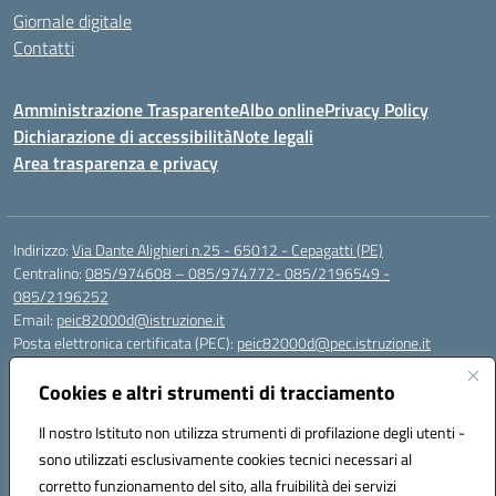
Giornale digitale
Contatti
Amministrazione Trasparente
Albo online
Privacy Policy
Dichiarazione di accessibilità
Note legali
Area trasparenza e privacy
Indirizzo:
Via Dante Alighieri n.25 - 65012 - Cepagatti (PE)
Centralino:
085/974608 – 085/974772- 085/2196549 -
085/2196252
Email:
peic82000d@istruzione.it
Posta elettronica certificata (PEC):
peic82000d@pec.istruzione.it
Codice fiscale: 91100590685
Cookies e altri strumenti di tracciamento
Codice meccanografico:
PEIC82000D
Codice Indice delle Pubbliche Amministrazioni (IPA): istsc_peic82000d
Il nostro Istituto non utilizza strumenti di profilazione degli utenti -
Codice unico di fatturazione (CUF): UFYS5I
sono utilizzati esclusivamente cookies tecnici necessari al
corretto funzionamento del sito, alla fruibilità dei servizi
Sede provvisoria dell'Istituto Comprensivo Cepagatti