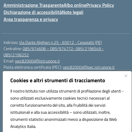
Amministrazione Trasparente
Albo online
Privacy Policy
Dichiarazione di accessibilità
Note legali
Area trasparenza e privacy
Indirizzo:
Via Dante Alighieri n.25 - 65012 - Cepagatti (PE)
Centralino:
085/974608 – 085/974772- 085/2196549 -
085/2196252
Email:
peic82000d@istruzione.it
Posta elettronica certificata (PEC):
peic82000d@pec.istruzione.it
Codice fiscale: 91100590685
Cookies e altri strumenti di tracciamento
Codice meccanografico:
PEIC82000D
Codice Indice delle Pubbliche Amministrazioni (IPA): istsc_peic82000d
Il nostro Istituto non utilizza strumenti di profilazione degli utenti -
Codice unico di fatturazione (CUF): UFYS5I
sono utilizzati esclusivamente cookies tecnici necessari al
corretto funzionamento del sito, alla fruibilità dei servizi
Sede provvisoria dell'Istituto Comprensivo Cepagatti
istituzionali e alla sua accessibilità – sono utilizzati, inoltre,
Via Elsa Morante, 12 - 65012 - Villareia (PE)
strumenti statistici anonimizzati messi a disposizione da Web
Analytics Italia.
Hosting & Powered by 3D Solution S.r.l.