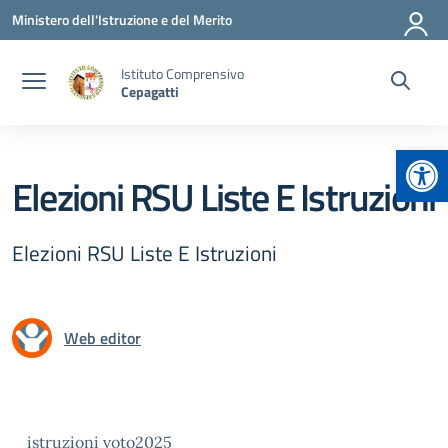
Vai ai contenuti
Vai al menu di navigazione
Vai al footer
Ministero dell'Istruzione e del Merito
Istituto Comprensivo
Cepagatti
Apr
Elezioni RSU Liste E Istruzioni
Elezioni RSU Liste E Istruzioni
Web editor
istruzioni voto2025