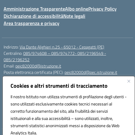
Amministrazione Trasparente
Albo online
Privacy Policy
Dichiarazione di accessibilità
Note legali
Area trasparenza e privacy
Indirizzo:
Via Dante Alighieri n.25 - 65012 - Cepagatti (PE)
Centralino:
085/974608 – 085/974772- 085/2196549 -
085/2196252
Email:
peic82000d@istruzione.it
Posta elettronica certificata (PEC):
peic82000d@pec.istruzione.it
Codice fiscale: 91100590685
Cookies e altri strumenti di tracciamento
Codice meccanografico:
PEIC82000D
Codice Indice delle Pubbliche Amministrazioni (IPA): istsc_peic82000d
Il nostro Istituto non utilizza strumenti di profilazione degli utenti -
Codice unico di fatturazione (CUF): UFYS5I
sono utilizzati esclusivamente cookies tecnici necessari al
corretto funzionamento del sito, alla fruibilità dei servizi
Sede provvisoria dell'Istituto Comprensivo Cepagatti
istituzionali e alla sua accessibilità – sono utilizzati, inoltre,
Via Elsa Morante, 12 - 65012 - Villareia (PE)
strumenti statistici anonimizzati messi a disposizione da Web
Analytics Italia.