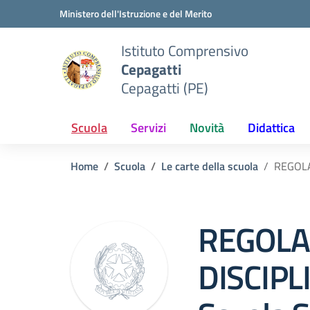
Vai ai contenuti
Vai al menu di navigazione
Vai al footer
Ministero dell'Istruzione e del Merito
Istituto Comprensivo
Cepagatti
Cepagatti (PE)
Scuola
Servizi
Novità
Didattica
Home
Scuola
Le carte della scuola
REGOLA
REGOL
DISCIPL