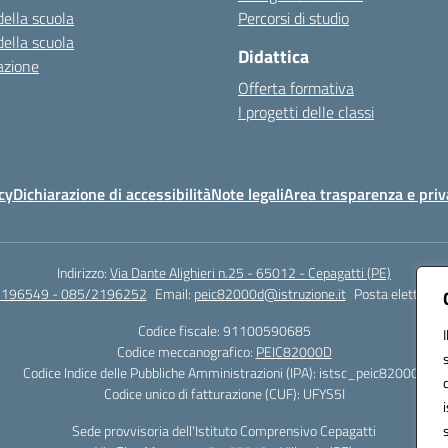
della scuola
Percorsi di studio
della scuola
Didattica
azione
Offerta formativa
I progetti delle classi
cy
Dichiarazione di accessibilità
Note legali
Area trasparenza e priv
Indirizzo:
Via Dante Alighieri n.25 - 65012 - Cepagatti (PE)
2196549 - 085/2196252
Email:
peic82000d@istruzione.it
Posta elettronic
Codice fiscale: 91100590685
Codice meccanografico:
PEIC82000D
Codice Indice delle Pubbliche Amministrazioni (IPA): istsc_peic82000d
Codice unico di fatturazione (CUF): UFYS5I
Sede provvisoria dell'Istituto Comprensivo Cepagatti