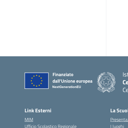
Is
C
Ce
— 
Link Esterni
La Scuo
MIM
Presenta
Ufficio Scolastico Regionale
I luoghi