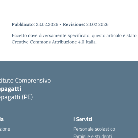
Pubblicato:
23.02.2026
-
Revisione:
23.02.2026
Eccetto dove diversamente specificato, questo articolo è stato 
Creative Commons Attribuzione 4.0 Italia.
tituto Comprensivo
epagatti
pagatti (PE)
Visita la pagina iniziale della scuola
la
I Servizi
zione
Personale scolastico
Famiglie e studenti