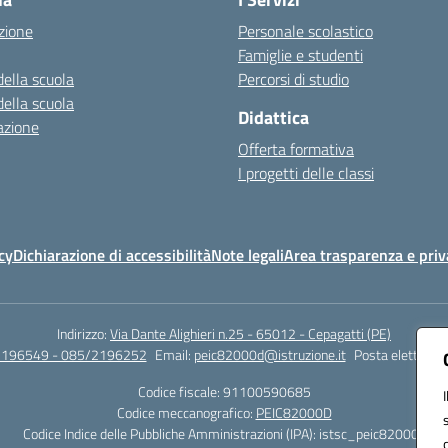
zione
Personale scolastico
Famiglie e studenti
della scuola
Percorsi di studio
della scuola
Didattica
azione
Offerta formativa
I progetti delle classi
cy
Dichiarazione di accessibilità
Note legali
Area trasparenza e priv
Indirizzo:
Via Dante Alighieri n.25 - 65012 - Cepagatti (PE)
2196549 - 085/2196252
Email:
peic82000d@istruzione.it
Posta elettronic
Codice fiscale: 91100590685
Codice meccanografico:
PEIC82000D
Codice Indice delle Pubbliche Amministrazioni (IPA): istsc_peic82000d