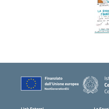
Is
C
Ce
— 
Link Esterni
La Scuo