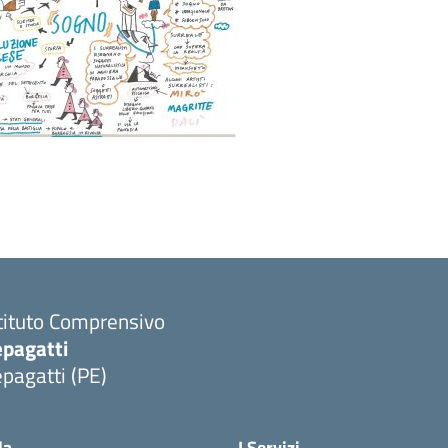
tituto Comprensivo
epagatti
pagatti (PE)
Visita la pagina iniziale della scuola
la
I Servizi