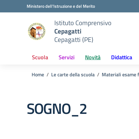
Vai ai contenuti
Vai al menu di navigazione
Vai al footer
Ministero dell'Istruzione e del Merito
Istituto Comprensivo
Cepagatti
Cepagatti (PE)
Scuola
Servizi
Novità
Didattica
Home
Le carte della scuola
Materiali esame f
SOGNO_2