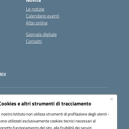
Le notizie
Calendario eventi
Albo online
Giornale digitale
Contatti
acy
a certificata (PEC):
peic82000d@pec.istruzione.it
Cookies e altri strumenti di tracciamento
Il nostro Istituto non utilizza strumenti di profilazione degli utenti -
sono utilizzati esclusivamente cookies tecnici necessari al
corretto funzionamento del sito, alla fruibilità dei servizi