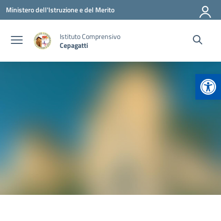
Vai ai contenuti
Vai al menu di navigazione
Vai al footer
Ministero dell'Istruzione e del Merito
Istituto Comprensivo
Cepagatti
Apr