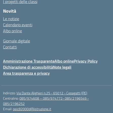
I progetti delle classi
Novità
Le notizie
Calendario eventi
Albo online
Giornale digitale
Contatti
Amministrazione Trasparente
Albo online
Privacy Policy
Dichiarazione di accessibilità
Note legali
Area trasparenza e privacy
Indirizzo:
Via Dante Alighieri n.25 - 65012 - Cepagatti (PE)
Centralino:
085/974608 – 085/974772- 085/2196549 -
085/2196252
Email:
peic82000d@istruzione.it