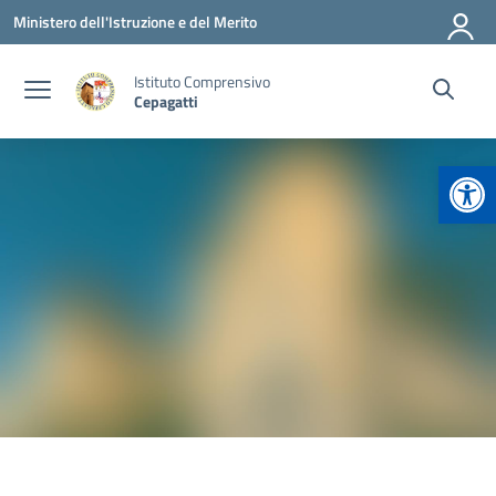
Vai ai contenuti
Vai al menu di navigazione
Vai al footer
Ministero dell'Istruzione e del Merito
Istituto Comprensivo
Cepagatti
Apr