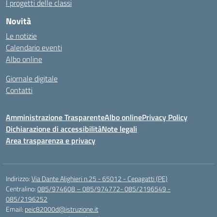
I progetti delle classi
Novità
Le notizie
Calendario eventi
Albo online
Giornale digitale
Contatti
Amministrazione Trasparente
Albo online
Privacy Policy
Dichiarazione di accessibilità
Note legali
Area trasparenza e privacy
Indirizzo:
Via Dante Alighieri n.25 - 65012 - Cepagatti (PE)
Centralino:
085/974608 – 085/974772- 085/2196549 -
085/2196252
Email:
peic82000d@istruzione.it