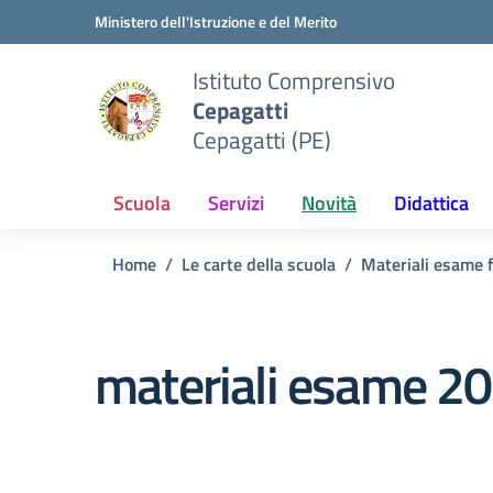
Vai ai contenuti
Vai al menu di navigazione
Vai al footer
Ministero dell'Istruzione e del Merito
Istituto Comprensivo
Cepagatti
Cepagatti (PE)
Scuola
Servizi
Novità
Didattica
Home
Le carte della scuola
Materiali esame f
materiali esame 2