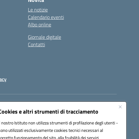
Le notizie
Calendario eventi
Albo online
Giornale digitale
Contatti
acy
a certificata (PEC):
peic82000d@pec.istruzione.it
Cookies e altri strumenti di tracciamento
Il nostro Istituto non utilizza strumenti di profilazione degli utenti -
sono utilizzati esclusivamente cookies tecnici necessari al
corretto funzionamento del sito, alla fruibilità dei servizi