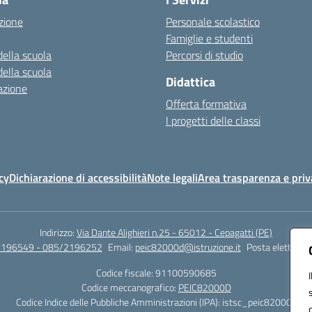
zione
Personale scolastico
Famiglie e studenti
della scuola
Percorsi di studio
della scuola
Didattica
azione
Offerta formativa
I progetti delle classi
cy
Dichiarazione di accessibilità
Note legali
Area trasparenza e priv
Indirizzo:
Via Dante Alighieri n.25 - 65012 - Cepagatti (PE)
2196549 - 085/2196252
Email:
peic82000d@istruzione.it
Posta elettronic
Codice fiscale: 91100590685
Codice meccanografico:
PEIC82000D
Codice Indice delle Pubbliche Amministrazioni (IPA): istsc_peic82000d