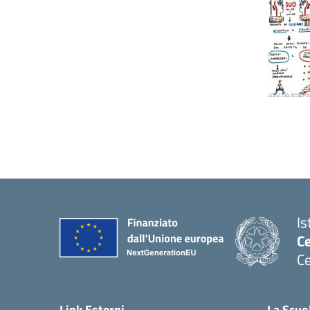
Is
C
Ce
— 
Link Esterni
La Scuo