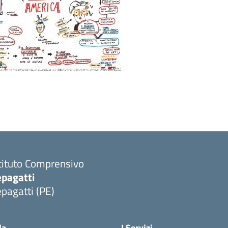
tituto Comprensivo
epagatti
pagatti (PE)
Visita la pagina iniziale della scuola
la
I Servizi