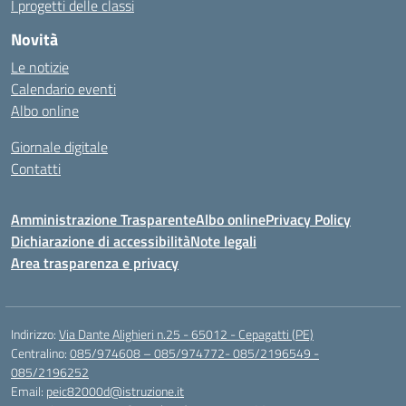
I progetti delle classi
Novità
Le notizie
Calendario eventi
Albo online
Giornale digitale
Contatti
Amministrazione Trasparente
Albo online
Privacy Policy
Dichiarazione di accessibilità
Note legali
Area trasparenza e privacy
Indirizzo:
Via Dante Alighieri n.25 - 65012 - Cepagatti (PE)
Centralino:
085/974608 – 085/974772- 085/2196549 -
085/2196252
Email:
peic82000d@istruzione.it