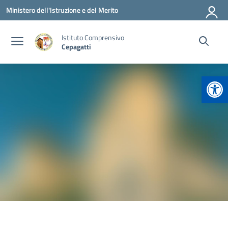
Vai ai contenuti
Vai al menu di navigazione
Vai al footer
Ministero dell'Istruzione e del Merito
Istituto Comprensivo
Cepagatti
Apr