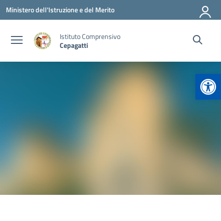
Vai ai contenuti
Vai al menu di navigazione
Vai al footer
Ministero dell'Istruzione e del Merito
Istituto Comprensivo
Cepagatti
Apr