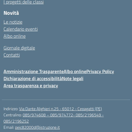
I progetti delle classi
Novità
Le notizie
Calendario eventi
Albo online
Giornale digitale
Contatti
Amministrazione Trasparente
Albo online
Privacy Policy
Dichiarazione di accessibilità
Note legali
Area trasparenza e privacy
Indirizzo:
Via Dante Alighieri n.25 - 65012 - Cepagatti (PE)
Centralino:
085/974608 – 085/974772- 085/2196549 -
085/2196252
Email:
peic82000d@istruzione.it