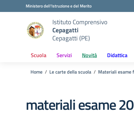
Vai ai contenuti
Vai al menu di navigazione
Vai al footer
Ministero dell'Istruzione e del Merito
Istituto Comprensivo
Cepagatti
Cepagatti (PE)
Scuola
Servizi
Novità
Didattica
Home
Le carte della scuola
Materiali esame f
materiali esame 2