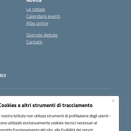
Le notizie
Calendario eventi
Albo online
Giornale digitale
Contatti
acy
a certificata (PEC):
peic82000d@pec.istruzione.it
Cookies e altri strumenti di tracciamento
Il nostro Istituto non utilizza strumenti di profilazione degli utenti -
sono utilizzati esclusivamente cookies tecnici necessari al
corretto funzionamento del sito, alla fruibilità dei servizi