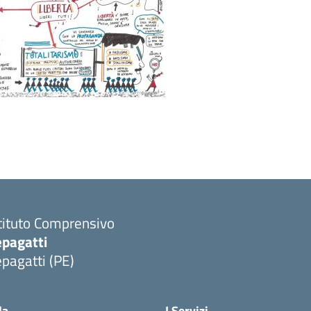
tituto Comprensivo
epagatti
pagatti (PE)
Visita la pagina iniziale della scuola
la
I Servizi