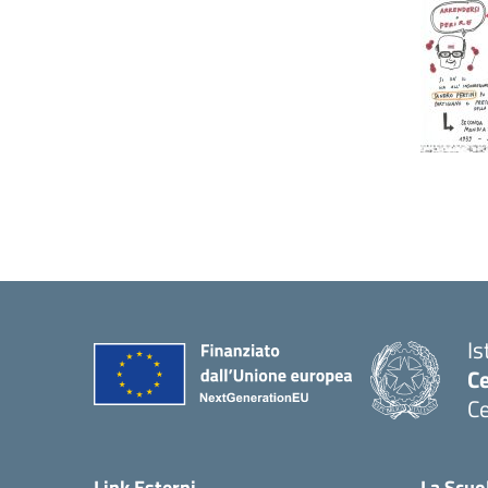
Is
C
Ce
— 
Link Esterni
La Scuo