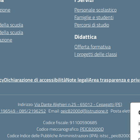
zione
Personale scolastico
Famiglie e studenti
della scuola
Percorsi di studio
della scuola
Didattica
azione
Offerta formativa
I progetti delle classi
cy
Dichiarazione di accessibilità
Note legali
Area trasparenza e priv
Indirizzo:
Via Dante Alighieri n.25 - 65012 - Cepagatti (PE)
2196549 - 085/2196252
Email:
peic82000d@istruzione.it
Posta elettronic
Codice fiscale: 91100590685
Codice meccanografico:
PEIC82000D
Codice Indice delle Pubbliche Amministrazioni (IPA): istsc_peic82000d